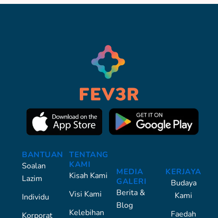
BANTUAN
TENTANG
KAMI
Soalan
MEDIA
KERJAYA
Kisah Kami
Lazim
GALERI
Budaya
Berita &
Visi Kami
Kami
Individu
Blog
Kelebihan
Faedah
Korporat