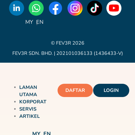
WhatsApp
Icon
MY
EN
© FEV3R 2026
FEV3R SDN. BHD. | 202101036133 (1436433-V)
LAMAN
DAFTAR
LOGIN
UTAMA
KORPORAT
SERVIS
ARTIKEL
MY
EN