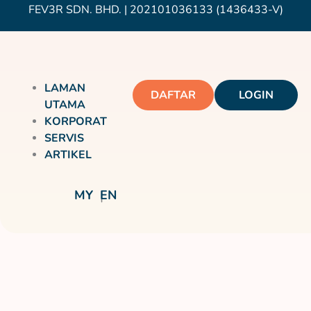
FEV3R SDN. BHD. | 202101036133 (1436433-V)
LAMAN
DAFTAR
LOGIN
UTAMA
KORPORAT
SERVIS
ARTIKEL
MY
EN