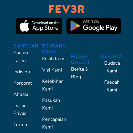
BANTUAN
TENTANG
KAMI
Soalan
MEDIA
KERJAYA
Kisah Kami
Lazim
GALERI
Budaya
Berita &
Visi Kami
Kami
Individu
Blog
Kelebihan
Faedah
Korporat
Kami
Kami
Afiliasi
Pasukan
Dasar
Kami
Privasi
Pencapaian
Terma
Kami