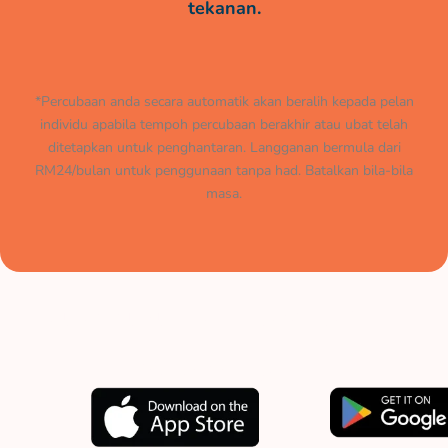
tekanan.
*Percubaan anda secara automatik akan beralih kepada pelan
individu apabila tempoh percubaan berakhir atau ubat telah
ditetapkan untuk penghantaran. Langganan bermula dari
RM24/bulan untuk penggunaan tanpa had. Batalkan bila-bila
masa.
Muat turun aplikasi kami
sekarang.