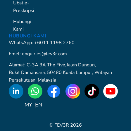
Ubat e-
Preskripsi
Hubungi
Kami
HUBUNGI KAMI
WhatsApp: +6011 1198 2760
Emel: enquiries@fev3r.com
Alamat: C-3A.3A The Five,Jalan Dungun,
Bukit Damansara, 50480 Kuala Lumpur, Wilayah
Persekutuan, Malaysia
WhatsApp
Icon
MY
EN
© FEV3R 2026