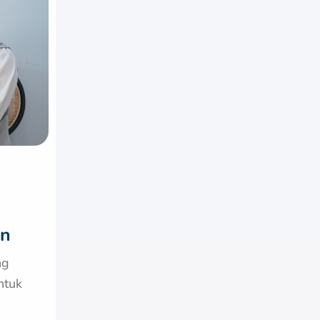
an
ng
ntuk