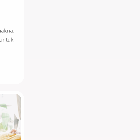
akna.
 untuk