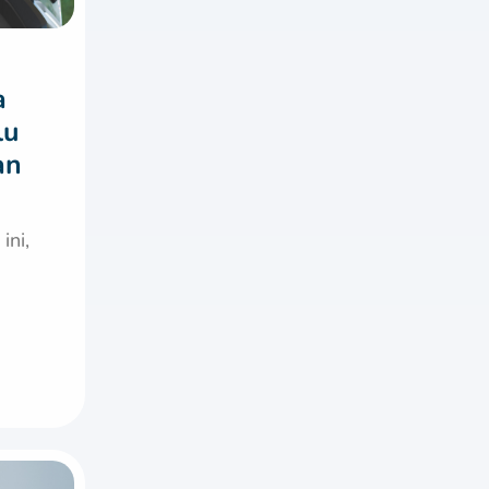
a
lu
an
ini,