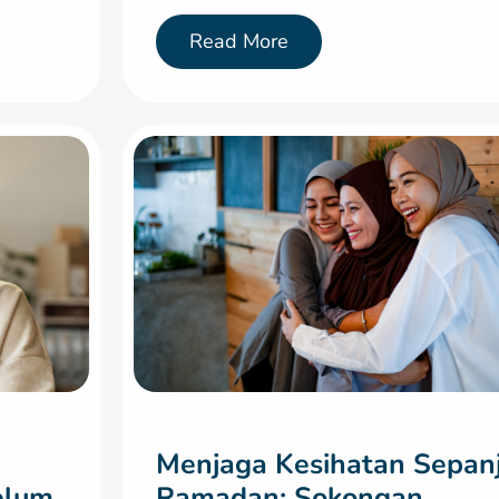
Read More
g
Menjaga Kesihatan Sepan
elum
Ramadan: Sokongan