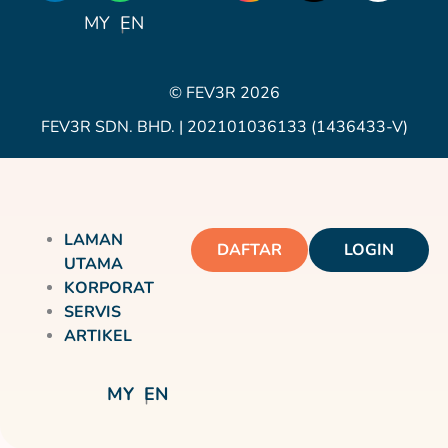
Icon
MY
EN
© FEV3R 2026
FEV3R SDN. BHD. | 202101036133 (1436433-V)
LAMAN
DAFTAR
LOGIN
UTAMA
KORPORAT
SERVIS
ARTIKEL
MY
EN