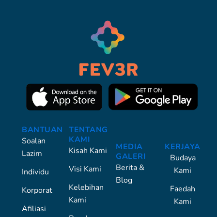
BANTUAN
TENTANG
KAMI
Soalan
MEDIA
KERJAYA
Kisah Kami
Lazim
GALERI
Budaya
Berita &
Visi Kami
Kami
Individu
Blog
Kelebihan
Faedah
Korporat
Kami
Kami
Afiliasi