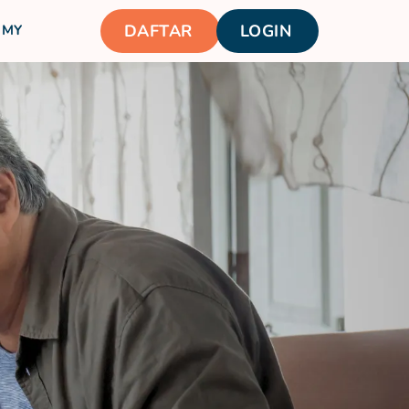
DAFTAR
LOGIN
MY