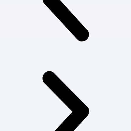
perubatan, Dr. Sashidharan
meluaskan penglibatannya dalam
Kesihatan Pekerjaan serta
amalan perubatan umum,
diperkukuhkan dengan rangkaian
kliniknya sendiri dan pelbagai
inisiatif komuniti.