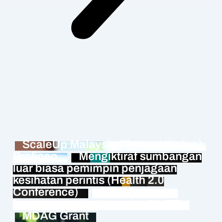
ScaleUp Malaysia (Tempat Kedua),
Proficeo
Mengiktiraf sumbangan
luar biasa pemimpin penjagaan
kesihatan perintis (Health 2.0
Conference)
FEV3R dengan
bangganya disahkan oleh MySTI
MDAG Grant