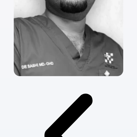
berdedikasi dalam memacu perubahan
pasaran penjagaan kesihatan primer
dengan teknologi.
Dr. Sashidharan
Janisein
PENGARAH PERUBATAN
Dengan lebih 13 tahun
pengalaman dalam bidang