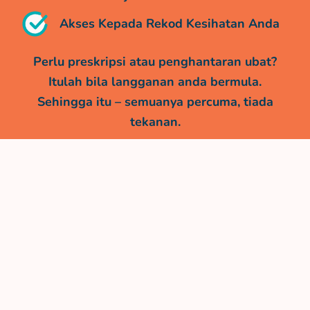
Akses Kepada Rekod Kesihatan Anda
Perlu preskripsi atau penghantaran ubat?
Itulah bila langganan anda bermula.
Sehingga itu – semuanya percuma, tiada
tekanan.
*Percubaan anda secara automatik akan beralih kepada pelan
individu apabila tempoh percubaan berakhir atau ubat telah
ditetapkan untuk penghantaran. Langganan bermula dari
RM24/bulan untuk penggunaan tanpa had. Batalkan bila-bila
masa.