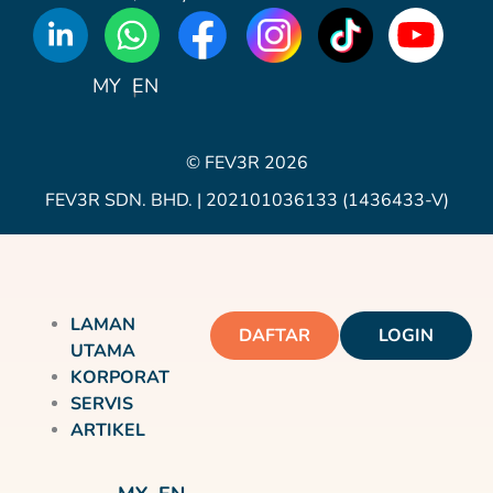
WhatsApp
Icon
MY
EN
© FEV3R 2026
FEV3R SDN. BHD. | 202101036133 (1436433-V)
LAMAN
DAFTAR
LOGIN
UTAMA
KORPORAT
SERVIS
ARTIKEL