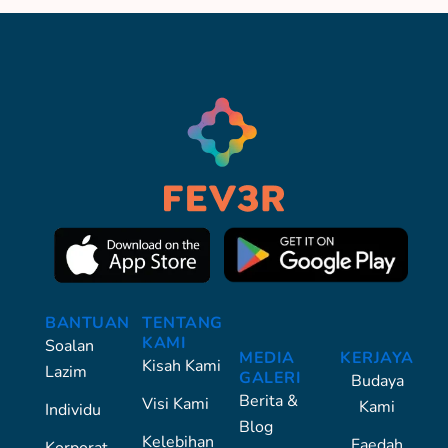
BANTUAN
TENTANG
KAMI
Soalan
MEDIA
KERJAYA
Kisah Kami
Lazim
GALERI
Budaya
Berita &
Visi Kami
Kami
Individu
Blog
Kelebihan
Faedah