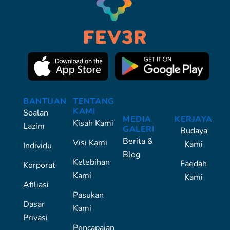
BANTUAN
TENTANG
KAMI
Soalan
MEDIA
KERJAYA
Kisah Kami
Lazim
GALERI
Budaya
Berita &
Visi Kami
Kami
Individu
Blog
Kelebihan
Faedah
Korporat
Kami
Kami
Afiliasi
Pasukan
Dasar
Kami
Privasi
Pencapaian