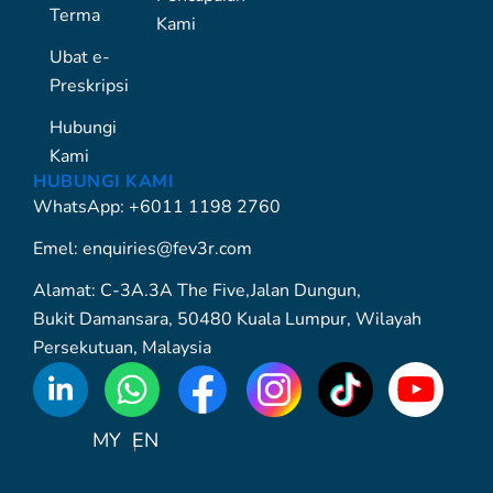
Terma
Kami
Ubat e-
Preskripsi
Hubungi
Kami
HUBUNGI KAMI
WhatsApp: +6011 1198 2760
Emel: enquiries@fev3r.com
Alamat: C-3A.3A The Five,Jalan Dungun,
Bukit Damansara, 50480 Kuala Lumpur, Wilayah
Persekutuan, Malaysia
WhatsApp
Icon
MY
EN