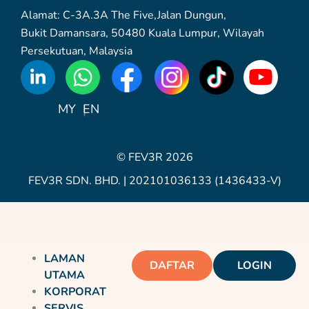
Alamat: C-3A.3A The Five,Jalan Dungun,
Bukit Damansara, 50480 Kuala Lumpur, Wilayah
Persekutuan, Malaysia
WhatsApp
Icon
MY
EN
© FEV3R 2026
FEV3R SDN. BHD. | 202101036133 (1436433-V)
LAMAN
DAFTAR
LOGIN
UTAMA
KORPORAT
SERVIS