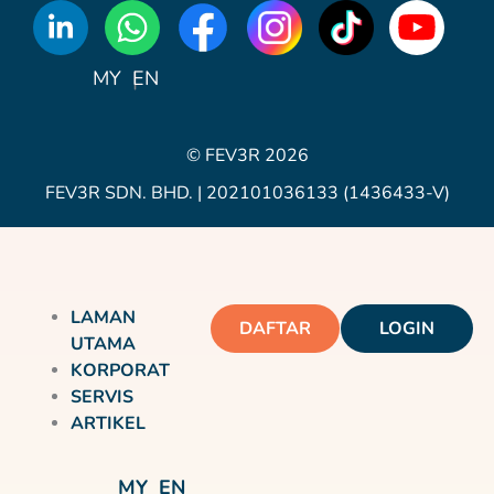
WhatsApp
Icon
MY
EN
© FEV3R 2026
FEV3R SDN. BHD. | 202101036133 (1436433-V)
LAMAN
DAFTAR
LOGIN
UTAMA
KORPORAT
SERVIS
ARTIKEL
MY
EN