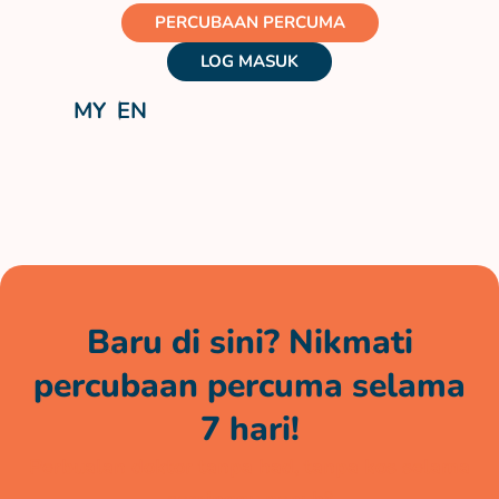
PERCUBAAN PERCUMA
LOG MASUK
MY
EN
Baru di sini? Nikmati
percubaan percuma selama
7 hari!
Perbualan doktor tanpa had, tanpa kos selama
seminggu penuh*