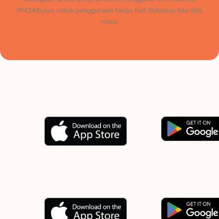
RM24/bulan untuk penggunaan tanpa had. Batalkan bila-bila
masa.
Muat turun aplikasi kami
sekarang.
Download our app now.