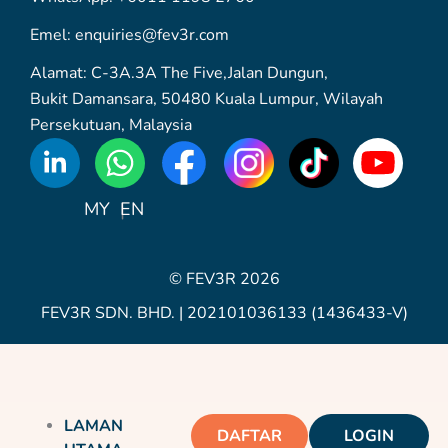
Emel: enquiries@fev3r.com
Alamat: C-3A.3A The Five,Jalan Dungun,
Bukit Damansara, 50480 Kuala Lumpur, Wilayah
Persekutuan, Malaysia
WhatsApp
Icon
MY
EN
© FEV3R 2026
FEV3R SDN. BHD. | 202101036133 (1436433-V)
LAMAN
DAFTAR
LOGIN