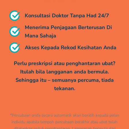
Konsultasi Doktor Tanpa Had 24/7
Menerima Penjagaan Berterusan Di
Mana Sahaja
Akses Kepada Rekod Kesihatan Anda
Perlu preskripsi atau penghantaran ubat?
Itulah bila langganan anda bermula.
Sehingga itu – semuanya percuma, tiada
tekanan.
*Percubaan anda secara automatik akan beralih kepada pelan
individu apabila tempoh percubaan berakhir atau ubat telah
ditetapkan untuk penghantaran. Langganan bermula dari