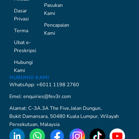
Pasukan
Dasar
Kami
Privasi
Pencapaian
Terma
Kami
Ubat e-
Preskripsi
Hubungi
Kami
HUBUNGI KAMI
WhatsApp: +6011 1198 2760
Emel: enquiries@fev3r.com
Alamat: C-3A.3A The Five,Jalan Dungun,
Bukit Damansara, 50480 Kuala Lumpur, Wilayah
Persekutuan, Malaysia
WhatsApp