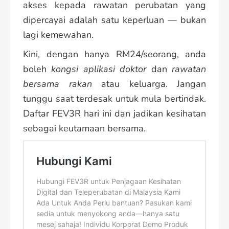
akses kepada rawatan perubatan yang
dipercayai adalah satu keperluan — bukan
lagi kemewahan.
Kini, dengan hanya RM24/seorang, anda
boleh
kongsi aplikasi doktor
dan
rawatan
bersama rakan
atau keluarga. Jangan
tunggu saat terdesak untuk mula bertindak.
Daftar FEV3R hari ini dan jadikan kesihatan
sebagai keutamaan bersama.