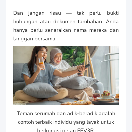
Dan jangan risau — tak perlu bukti
hubungan atau dokumen tambahan. Anda
hanya perlu senaraikan nama mereka dan
langgan bersama.
Teman serumah dan adik-beradik adalah
contoh terbaik individu yang layak untuk
berkongsi pelan FEV3R.