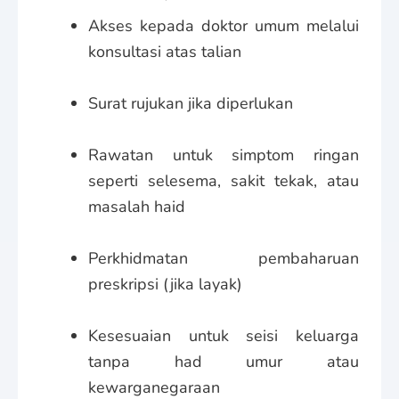
Akses kepada doktor umum melalui
konsultasi atas talian
Surat rujukan jika diperlukan
Rawatan untuk simptom ringan
seperti selesema, sakit tekak, atau
masalah haid
Perkhidmatan pembaharuan
preskripsi (jika layak)
Kesesuaian untuk seisi keluarga
tanpa had umur atau
kewarganegaraan