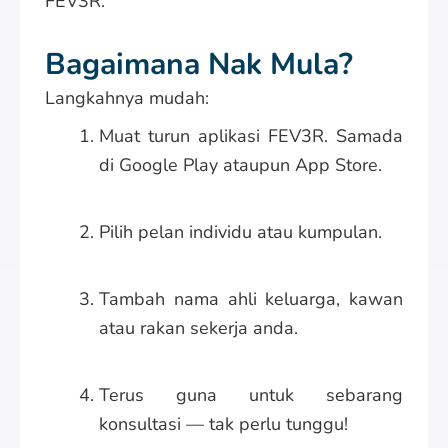
FEV3R.
Bagaimana Nak Mula?
Langkahnya mudah:
Muat turun aplikasi FEV3R. Samada
di Google Play ataupun App Store.
Pilih pelan individu atau kumpulan.
Tambah nama ahli keluarga, kawan
atau rakan sekerja anda.
Terus guna untuk sebarang
konsultasi — tak perlu tunggu!