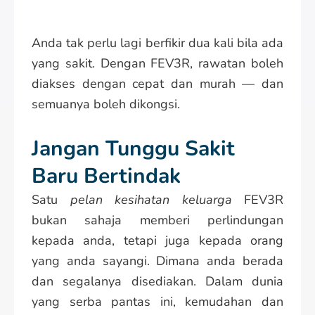
Anda tak perlu lagi berfikir dua kali bila ada
yang sakit. Dengan FEV3R, rawatan boleh
diakses dengan cepat dan murah — dan
semuanya boleh dikongsi.
Jangan Tunggu Sakit
Baru Bertindak
Satu
pelan kesihatan keluarga
FEV3R
bukan sahaja memberi perlindungan
kepada anda, tetapi juga kepada orang
yang anda sayangi. Dimana anda berada
dan segalanya disediakan. Dalam dunia
yang serba pantas ini, kemudahan dan