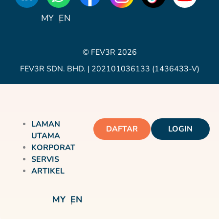
Icon
MY
EN
© FEV3R 2026
FEV3R SDN. BHD. | 202101036133 (1436433-V)
LAMAN
DAFTAR
LOGIN
UTAMA
KORPORAT
SERVIS
ARTIKEL
MY
EN