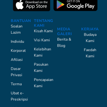
BANTUAN
TENTANG
KAMI
Soalan
MEDIA
KERJAYA
Kisah Kami
Lazim
GALERI
Budaya
Berita &
Visi Kami
Kami
Individu
Blog
Kelebihan
Faedah
Korporat
Kami
Kami
Afiliasi
Pasukan
Dasar
Kami
Privasi
Pencapaian
Terma
Kami
Ubat e-
Preskripsi