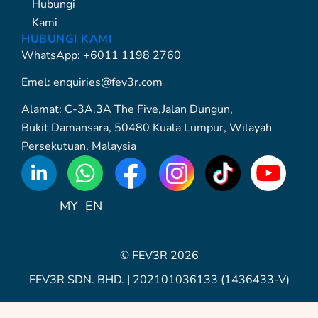
Hubungi
Kami
HUBUNGI KAMI
WhatsApp: +6011 1198 2760
Emel: enquiries@fev3r.com
Alamat: C-3A.3A The Five,Jalan Dungun,
Bukit Damansara, 50480 Kuala Lumpur, Wilayah
Persekutuan, Malaysia
WhatsApp
Icon
MY
EN
© FEV3R 2026
FEV3R SDN. BHD. | 202101036133 (1436433-V)